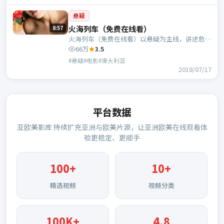
悬疑
火海列车（免费在线看）
8:57
火海列车（免费在线看）以悬疑为主线，讲述危机
中的抉择与人物成长；澳大利亚班底，乌尔善执
66万
3.5
导，胡歌、张译等主演。
#悬疑#电影#澳大利亚
2018/07/17
平台数据
亚欧美影库
持续扩充亚洲与欧美片源，让亚洲欧美在线观看体
验更稳定、更顺手
100
+
10+
精选视频
视频分类
100K+
4.8