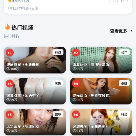
4.5
94万
2021/01/13
#冒险#电视剧#日本
热门视频
查看更多 →
热门排行
科幻
动作
#
1
#
2
终局悬案（全集未删）
南渡远征（高清完整版）
100万
99万
爱情
悬疑
#
3
#
4
银翼引擎（国语中字）
逆光暗涌（免费在线看）
99万
98万
犯罪
科幻
#
5
#
6
风尘密令（院线同期）
迷城失序（全集未删）
98万
97万