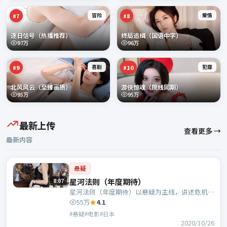
冒险
爱情
#
7
#
8
逐日信号（热播推荐）
终局追缉（国语中字）
97万
96万
喜剧
犯罪
#
9
#
10
北风风云（至臻画质）
游侠惊魂（院线同期）
95万
95万
最新上传
查看更多 →
最新内容
悬疑
星河法则（年度期待）
8:07
星河法则（年度期待）以悬疑为主线，讲述危机中
的抉择与人物成长；日本班底，管虎执导，张译、
55万
4.1
秦昊等主演。
#悬疑#电影#日本
2020/10/26