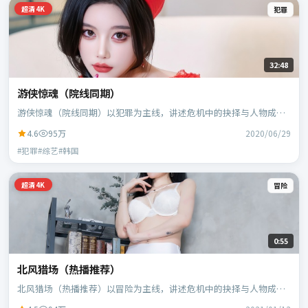
超清4K
犯罪
32:48
游侠惊魂（院线同期）
游侠惊魂（院线同期）以犯罪为主线，讲述危机中的抉择与人物成
长；韩国班底，林超贤执导，胡歌、黄政民等主演。
4.6
95万
2020/06/29
#犯罪#综艺#韩国
超清4K
冒险
0:55
北风猎场（热播推荐）
北风猎场（热播推荐）以冒险为主线，讲述危机中的抉择与人物成
长；日本班底，贾樟柯执导，黄政民、谭卓等主演。