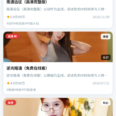
南渡远征（高清完整版）
南渡远征（高清完整版）以动作为主线，讲述危机中的抉择与人物成
长；中国大陆班底，徐克执导，段奕宏、范伟等主演。
5.0
99万
2020/11/08
#动作#电视剧#中国大陆
超清4K
悬疑
8:27
逆光暗涌（免费在线看）
逆光暗涌（免费在线看）以悬疑为主线，讲述危机中的抉择与人物成
长；中国香港班底，乌尔善执导，刘德华、段奕宏等主演。
4.9
98万
2020/07/21
#悬疑#电影#中国香港
高清
科幻