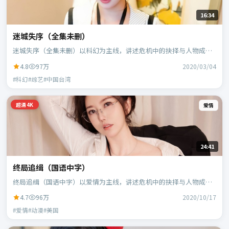
16:34
迷城失序（全集未删）
迷城失序（全集未删）以科幻为主线，讲述危机中的抉择与人物成
长；中国台湾班底，郭帆执导，周冬雨、白宇等主演。
4.8
97万
2020/03/04
#科幻#综艺#中国台湾
超清4K
爱情
24:41
终局追缉（国语中字）
终局追缉（国语中字）以爱情为主线，讲述危机中的抉择与人物成
长；美国班底，宁浩执导，凯特·布兰切特、蕾雅·赛杜等主演。
4.7
96万
2020/10/17
#爱情#动漫#美国