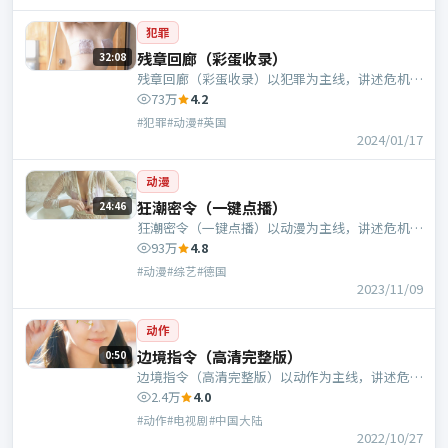
犯罪
残章回廊（彩蛋收录）
32:08
残章回廊（彩蛋收录）以犯罪为主线，讲述危机中
的抉择与人物成长；英国班底，魏德圣执导，周
73万
4.2
迅、宋康昊等主演。
#犯罪#动漫#英国
2024/01/17
动漫
狂潮密令（一键点播）
24:46
狂潮密令（一键点播）以动漫为主线，讲述危机中
的抉择与人物成长；德国班底，饶晓志执导，于和
93万
4.8
伟、河正宇等主演。
#动漫#综艺#德国
2023/11/09
动作
边境指令（高清完整版）
0:50
边境指令（高清完整版）以动作为主线，讲述危机
中的抉择与人物成长；中国大陆班底，徐克执导，
2.4万
4.0
梁朝伟、谭卓等主演。
#动作#电视剧#中国大陆
2022/10/27