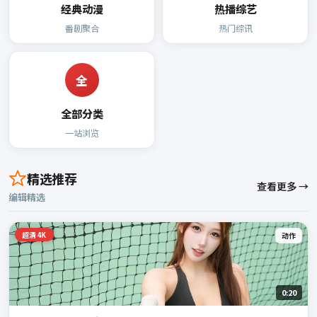
经典动漫
热播综艺
番剧聚合
热门综讯
全
全部分类
一站浏览
精选推荐
查看更多 →
编辑精选
超清4K
动作
0:20