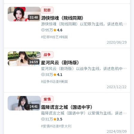
犯罪
游侠惊魂（院线同期）
32:48
游侠惊魂（院线同期）以犯罪为主线，讲述危机中
的抉择与人物成长；韩国班底，林超贤执导，胡
95万
4.6
歌、黄政民等主演。
#犯罪#综艺#韩国
2020/06/29
战争
星河风云（剧场版）
16:59
星河风云（剧场版）以战争为主线，讲述危机中的
抉择与人物成长；美国班底，朴赞郁执导，汤唯、
38万
4.1
苍井优等主演。
#战争#动漫#美国
2023/12/22
爱情
霜降谎言之城（国语中字）
24:41
霜降谎言之城（国语中字）以爱情为主线，讲述危
机中的抉择与人物成长；意大利班底，宁浩执导，
31万
3.5
苍井优、马丽等主演。
#爱情#动漫#意大利
2024/09/09